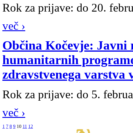
Rok za prijave: do 20. febr
več ›
Občina Kočevje: Javni r
humanitarnih programov
zdravstvenega varstva v
Rok za prijave: do 5. febru
več ›
1
7
8
9
10
11
12