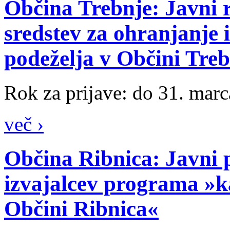
Občina Trebnje: Javni r
sredstev za ohranjanje 
podeželja v Občini Treb
Rok za prijave: do 31. marc
več ›
Občina Ribnica: Javni p
izvajalcev programa »ka
Občini Ribnica«