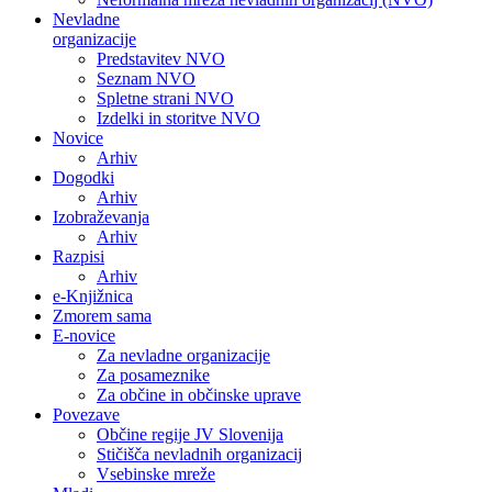
Nevladne
organizacije
Predstavitev NVO
Seznam NVO
Spletne strani NVO
Izdelki in storitve NVO
Novice
Arhiv
Dogodki
Arhiv
Izobraževanja
Arhiv
Razpisi
Arhiv
e-Knjižnica
Zmorem sama
E-novice
Za nevladne organizacije
Za posameznike
Za občine in občinske uprave
Povezave
Občine regije JV Slovenija
Stičišča nevladnih organizacij
Vsebinske mreže