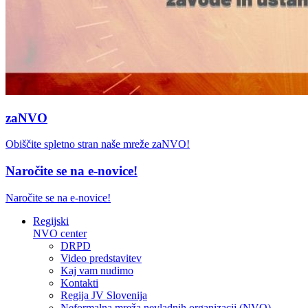
zaNVO
Obiščite spletno stran naše mreže zaNVO!
Naročite se na e-novice!
Naročite se na e-novice!
Regijski
NVO center
DRPD
Video predstavitev
Kaj vam nudimo
Kontakti
Regija JV Slovenija
Neformalna mreža nevladnih organizacij (NVO)