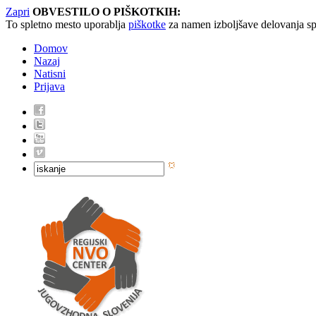
Zapri
OBVESTILO O PIŠKOTKIH:
To spletno mesto uporablja
piškotke
za namen izboljšave delovanja sp
Domov
Nazaj
Natisni
Prijava