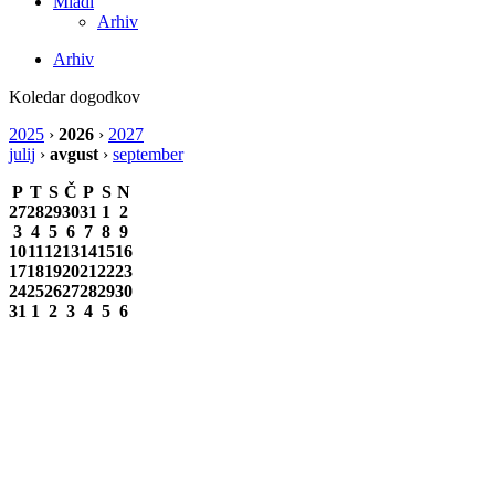
Mladi
Arhiv
Arhiv
Koledar dogodkov
2025
›
2026
›
2027
julij
›
avgust
›
september
P
T
S
Č
P
S
N
27
28
29
30
31
1
2
3
4
5
6
7
8
9
10
11
12
13
14
15
16
17
18
19
20
21
22
23
24
25
26
27
28
29
30
31
1
2
3
4
5
6