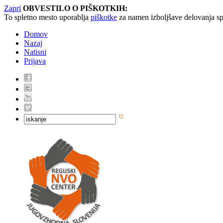
Zapri
OBVESTILO O PIŠKOTKIH:
To spletno mesto uporablja
piškotke
za namen izboljšave delovanja sp
Domov
Nazaj
Natisni
Prijava