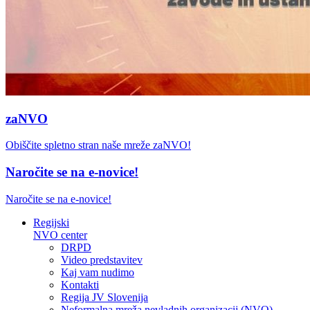
zaNVO
Obiščite spletno stran naše mreže zaNVO!
Naročite se na e-novice!
Naročite se na e-novice!
Regijski
NVO center
DRPD
Video predstavitev
Kaj vam nudimo
Kontakti
Regija JV Slovenija
Neformalna mreža nevladnih organizacij (NVO)