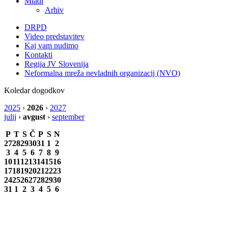
Mladi
Arhiv
DRPD
Video predstavitev
Kaj vam nudimo
Kontakti
Regija JV Slovenija
Neformalna mreža nevladnih organizacij (NVO)
Koledar dogodkov
2025
›
2026
›
2027
julij
›
avgust
›
september
P
T
S
Č
P
S
N
27
28
29
30
31
1
2
3
4
5
6
7
8
9
10
11
12
13
14
15
16
17
18
19
20
21
22
23
24
25
26
27
28
29
30
31
1
2
3
4
5
6