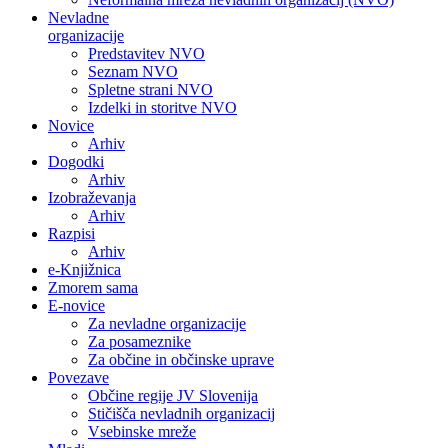
Nevladne
organizacije
Predstavitev NVO
Seznam NVO
Spletne strani NVO
Izdelki in storitve NVO
Novice
Arhiv
Dogodki
Arhiv
Izobraževanja
Arhiv
Razpisi
Arhiv
e-Knjižnica
Zmorem sama
E-novice
Za nevladne organizacije
Za posameznike
Za občine in občinske uprave
Povezave
Občine regije JV Slovenija
Stičišča nevladnih organizacij
Vsebinske mreže