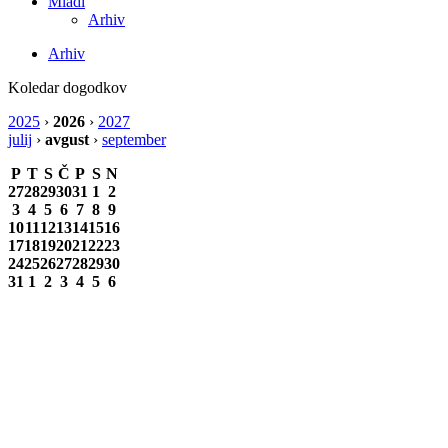
Mladi
Arhiv
Arhiv
Koledar dogodkov
2025
›
2026
›
2027
julij
›
avgust
›
september
P
T
S
Č
P
S
N
27
28
29
30
31
1
2
3
4
5
6
7
8
9
10
11
12
13
14
15
16
17
18
19
20
21
22
23
24
25
26
27
28
29
30
31
1
2
3
4
5
6