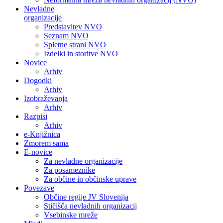
Nevladne
organizacije
Predstavitev NVO
Seznam NVO
Spletne strani NVO
Izdelki in storitve NVO
Novice
Arhiv
Dogodki
Arhiv
Izobraževanja
Arhiv
Razpisi
Arhiv
e-Knjižnica
Zmorem sama
E-novice
Za nevladne organizacije
Za posameznike
Za občine in občinske uprave
Povezave
Občine regije JV Slovenija
Stičišča nevladnih organizacij
Vsebinske mreže