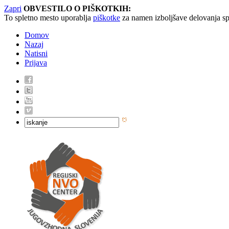
Zapri
OBVESTILO O PIŠKOTKIH:
To spletno mesto uporablja
piškotke
za namen izboljšave delovanja sp
Domov
Nazaj
Natisni
Prijava