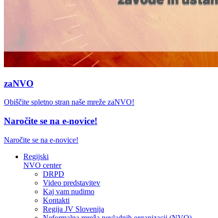
zaNVO
Obiščite spletno stran naše mreže zaNVO!
Naročite se na e-novice!
Naročite se na e-novice!
Regijski
NVO center
DRPD
Video predstavitev
Kaj vam nudimo
Kontakti
Regija JV Slovenija
Neformalna mreža nevladnih organizacij (NVO)