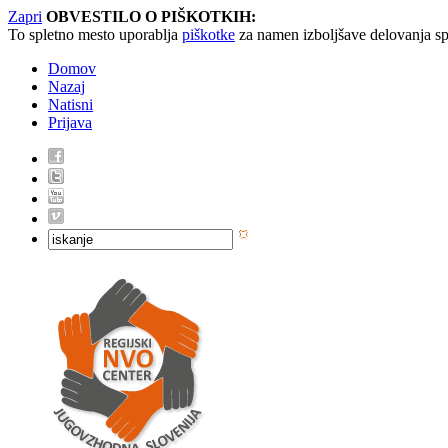
Zapri
OBVESTILO O PIŠKOTKIH:
To spletno mesto uporablja
piškotke
za namen izboljšave delovanja sp
Domov
Nazaj
Natisni
Prijava