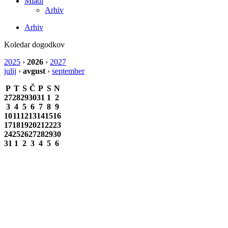
Mladi
Arhiv
Arhiv
Koledar dogodkov
2025
›
2026
›
2027
julij
›
avgust
›
september
P
T
S
Č
P
S
N
27
28
29
30
31
1
2
3
4
5
6
7
8
9
10
11
12
13
14
15
16
17
18
19
20
21
22
23
24
25
26
27
28
29
30
31
1
2
3
4
5
6