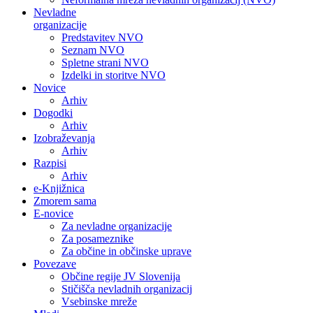
Nevladne
organizacije
Predstavitev NVO
Seznam NVO
Spletne strani NVO
Izdelki in storitve NVO
Novice
Arhiv
Dogodki
Arhiv
Izobraževanja
Arhiv
Razpisi
Arhiv
e-Knjižnica
Zmorem sama
E-novice
Za nevladne organizacije
Za posameznike
Za občine in občinske uprave
Povezave
Občine regije JV Slovenija
Stičišča nevladnih organizacij
Vsebinske mreže