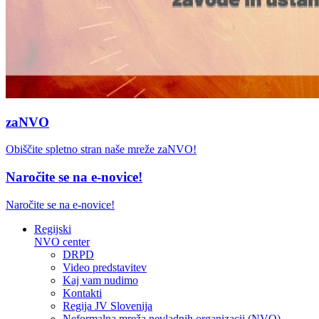
zaNVO
Obiščite spletno stran naše mreže zaNVO!
Naročite se na e-novice!
Naročite se na e-novice!
Regijski
NVO center
DRPD
Video predstavitev
Kaj vam nudimo
Kontakti
Regija JV Slovenija
Neformalna mreža nevladnih organizacij (NVO)