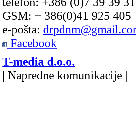
telefon: +386 (0)7 39 39 3
GSM: + 386(0)41 925 405
e-pošta:
drpdnm@gmail.co
Facebook
T-media d.o.o.
| Napredne komunikacije |