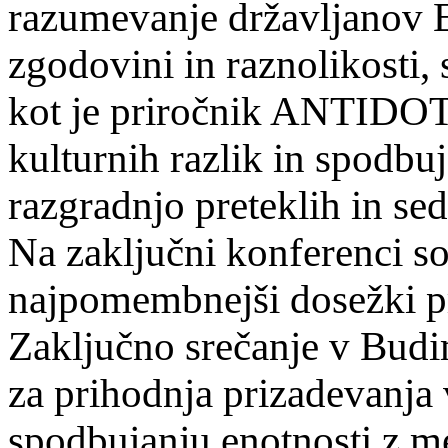
razumevanje državljanov E
zgodovini in raznolikosti,
kot je priročnik ANTIDO
kulturnih razlik in spodbu
razgradnjo preteklih in sed
Na zaključni konferenci so 
najpomembnejši dosežki pro
Zaključno srečanje v Budim
za prihodnja prizadevanja v
spodbujanju enotnosti z 