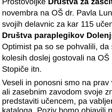
Prostovoljke
Društva za zašči
novembra na OŠ dr. Pavla Lun
svojih delavnic za kar 115 uče
Društva paraplegikov Dolenjs
Optimist pa so se pohvalili, d
kolesih doslej gostovali na OŠ
Stopiče itn.
Veseli in ponosni smo na prav 
ali zasebnim zavodom svoje zn
predstaviti učencem, pa vablje
kataloga. Poziv bomo objavili 