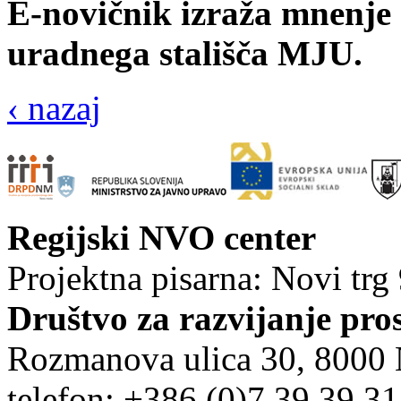
E-novičnik izraža mnenje s
uradnega stališča MJU.
‹ nazaj
Regijski NVO center
Projektna pisarna: Novi trg
Društvo za razvijanje pro
Rozmanova ulica 30, 8000
telefon: +386 (0)7 39 39 3