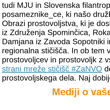
tudi MJU in Slovenska filantropi
posameznike_ce, ki našo druž
Obrazi prostovoljstva, ki je dos
iz Združenja Spominčica, Roka 
Damjana iz Zavoda Sopotniki i
regionalna stičišča. In ob tem
prostovoljcev in prostovoljk z
strani mreže stičišč #ZaNVO
de
prostovoljskega dela. Naj dob
Mediji o va