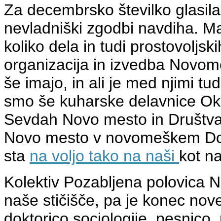
Za decembrsko številko glasi
nevladniški zgodbi navdiha. Ma
koliko dela in tudi prostovoljsk
organizacija in izvedba Novo
še imajo, in ali je med njimi t
smo še kuharske delavnice Oku
Sevdah Novo mesto in Društva 
Novo mesto v novomeškem Dom
sta
na voljo tako na naši
kot n
Kolektiv Pozabljena polovica N
naše stičišče, pa je konec no
doktorico sociologije, pesnico, 