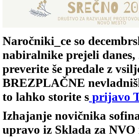
Naročniki_ce so decembrsk
nabiralnike prejeli danes, 
preverite še predale z vsi
BREZPLAČNE nevladniške 
to lahko storite s
prijavo
Izhajanje novičnika sofin
upravo iz Sklada za NVO 