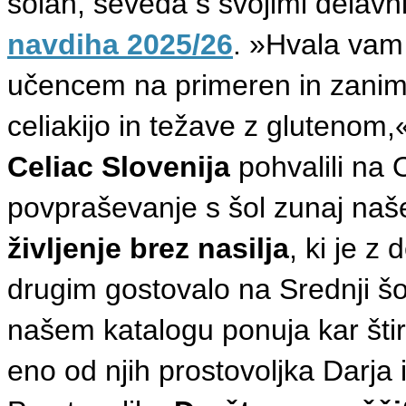
šolah, seveda s svojimi delav
navdiha 2025/26
. »Hvala vam 
učencem na primeren in zanimiv
celiakijo in težave z glutenom,
Celiac Slovenija
pohvalili na 
povpraševanje s šol zunaj naš
življenje brez nasilja
, ki je 
drugim gostovalo na Srednji š
našem katalogu ponuja kar štir
eno od njih prostovoljka Darja