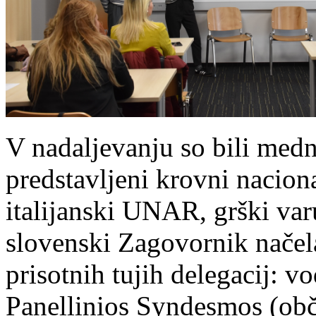
V nadaljevanju so bili me
predstavljeni krovni naciona
italijanski UNAR, grški var
slovenski Zagovornik načela
prisotnih tujih delegacij: v
Panellinios Syndesmos (občin