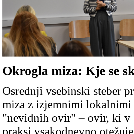
Okrogla miza: Kje se sk
Osrednji vsebinski steber p
miza z izjemnimi lokalnimi go
"nevidnih ovir" – ovir, ki v
praksi vsakodnevno otežujej