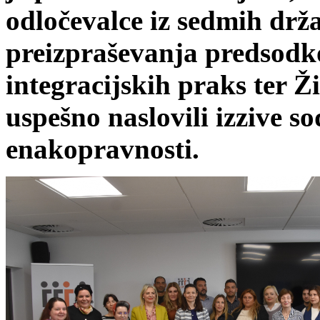
odločevalce iz sedmih drž
preizpraševanja predsodko
integracijskih praks ter Ž
uspešno naslovili izzive s
enakopravnosti.