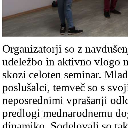
Organizatorji so z navdušen
udeležbo in aktivno vlogo 
skozi celoten seminar. Mladi
poslušalci, temveč so s svo
neposrednimi vprašanji odl
predlogi mednarodnemu do
dinamiko. Sodelovali so tako