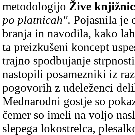
metodologijo
Žive knjižni
po platnicah"
. Pojasnila je
branja in navodila, kako lah
ta preizkušeni koncept uspe
trajno spodbujanje strpnosti
nastopili posamezniki iz razl
pogovorih z udeleženci deli
Mednarodni gostje so pokaza
čemer so imeli na voljo na
slepega lokostrelca, plesalk