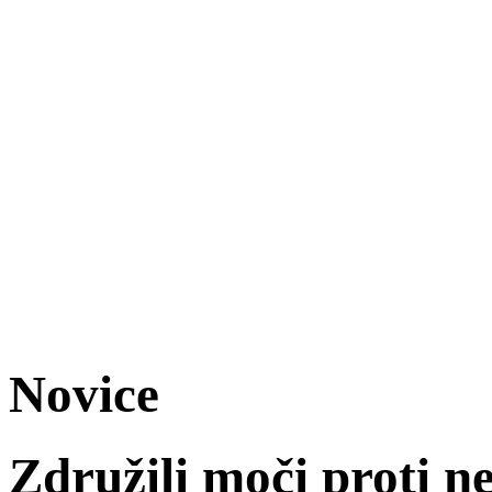
Novice
Združili moči proti n