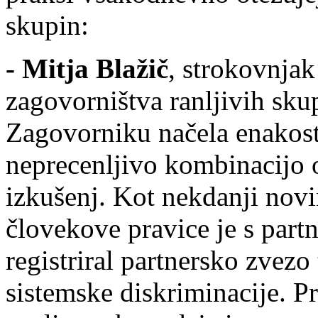
skupin:
- Mitja Blažič
, strokovnjak
zagovorništva ranljivih skup
Zagovorniku načela enakosti
neprecenljivo kombinacijo 
izkušenj. Kot nekdanji novin
človekove pravice je s part
registriral partnersko zvezo
sistemske diskriminacije. P