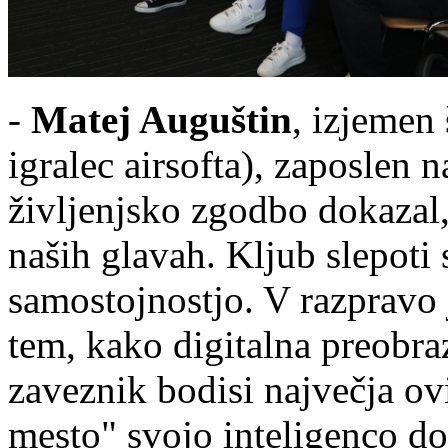
-
Matej Auguštin
, izjemen 
igralec airsofta), zaposlen
življenjsko zgodbo dokazal,
naših glavah. Kljub slepoti 
samostojnostjo. V razpravo 
tem, kako digitalna preobra
zaveznik bodisi največja ov
mesto" svojo inteligenco dok