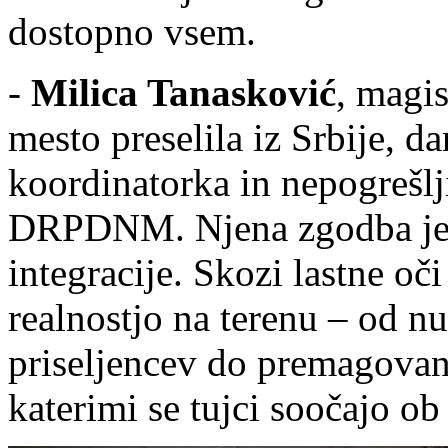
dostopno vsem.
-
Milica Tanasković
, magis
mesto preselila iz Srbije, d
koordinatorka in nepogrešl
DRPDNM. Njena zgodba je 
integracije. Skozi lastne oči 
realnostjo na terenu – od 
priseljencev do premagovanj
katerimi se tujci soočajo o