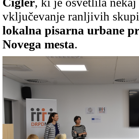
Cigler
, ki je osvetlila nek
vključevanje ranljivih skup
lokalna pisarna urbane p
Novega mesta
.