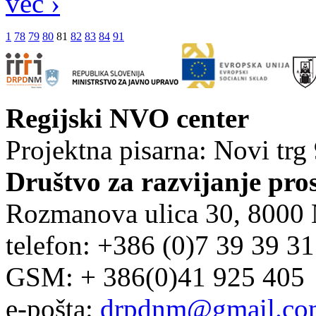
več ›
1
78
79
80
81
82
83
84
91
Regijski NVO center
Projektna pisarna: Novi trg
Društvo za razvijanje pro
Rozmanova ulica 30, 8000
telefon: +386 (0)7 39 39 3
GSM: + 386(0)41 925 405
e-pošta:
drpdnm@gmail.co