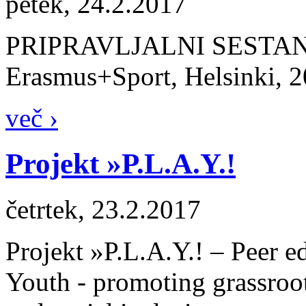
petek, 24.2.2017
PRIPRAVLJALNI SESTANEK
Erasmus+Sport, Helsinki, 2
več ›
Projekt »P.L.A.Y.!
četrtek, 23.2.2017
Projekt »P.L.A.Y.! – Peer e
Youth - promoting grassroot