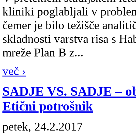
kliniki poglabljali v proble
čemer je bilo težišče analit
skladnosti varstva risa s Ha
mreže Plan B z...
več ›
SADJE VS. SADJE – ob iz
Etični potrošnik
petek, 24.2.2017