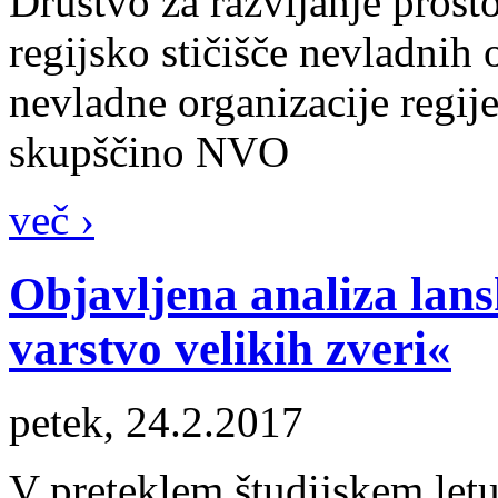
Društvo za razvijanje pros
regijsko stičišče nevladnih 
nevladne organizacije regije
skupščino NVO
več ›
Objavljena analiza lan
varstvo velikih zveri«
petek, 24.2.2017
V preteklem študijskem letu