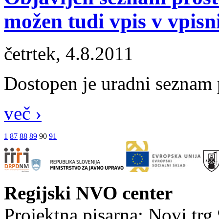
možen tudi vpis v vpisn
četrtek, 4.8.2011
Dostopen je uradni seznam p
več ›
1
87
88
89
90
91
Regijski NVO center
Projektna pisarna: Novi trg