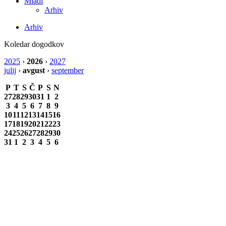
Mladi
Arhiv
Arhiv
Koledar dogodkov
2025
›
2026
›
2027
julij
›
avgust
›
september
P
T
S
Č
P
S
N
27
28
29
30
31
1
2
3
4
5
6
7
8
9
10
11
12
13
14
15
16
17
18
19
20
21
22
23
24
25
26
27
28
29
30
31
1
2
3
4
5
6