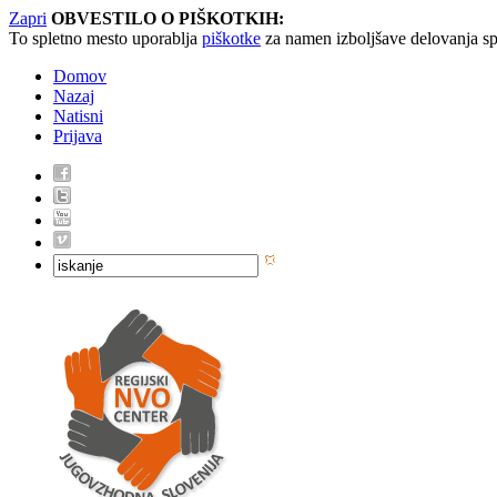
Zapri
OBVESTILO O PIŠKOTKIH:
To spletno mesto uporablja
piškotke
za namen izboljšave delovanja sp
Domov
Nazaj
Natisni
Prijava