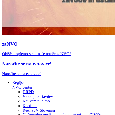
zaNVO
Obiščite spletno stran naše mreže zaNVO!
Naročite se na e-novice!
Naročite se na e-novice!
Regijski
NVO center
DRPD
Video predstavitev
Kaj vam nudimo
Kontakti
Regija JV Slovenija
Neformalna mreža nevladnih organizacij (NVO)