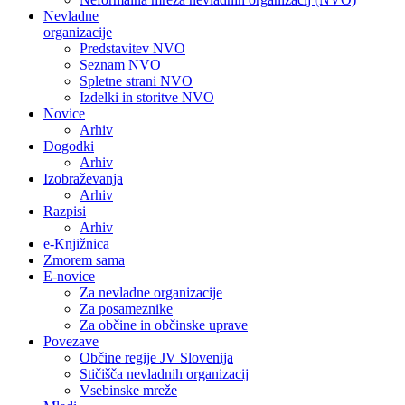
Nevladne
organizacije
Predstavitev NVO
Seznam NVO
Spletne strani NVO
Izdelki in storitve NVO
Novice
Arhiv
Dogodki
Arhiv
Izobraževanja
Arhiv
Razpisi
Arhiv
e-Knjižnica
Zmorem sama
E-novice
Za nevladne organizacije
Za posameznike
Za občine in občinske uprave
Povezave
Občine regije JV Slovenija
Stičišča nevladnih organizacij
Vsebinske mreže