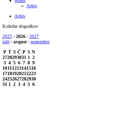
Mladi
Arhiv
Arhiv
Koledar dogodkov
2025
›
2026
›
2027
julij
›
avgust
›
september
P
T
S
Č
P
S
N
27
28
29
30
31
1
2
3
4
5
6
7
8
9
10
11
12
13
14
15
16
17
18
19
20
21
22
23
24
25
26
27
28
29
30
31
1
2
3
4
5
6