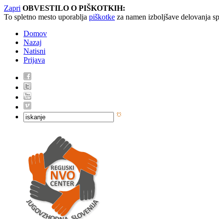
Zapri
OBVESTILO O PIŠKOTKIH:
To spletno mesto uporablja
piškotke
za namen izboljšave delovanja sp
Domov
Nazaj
Natisni
Prijava