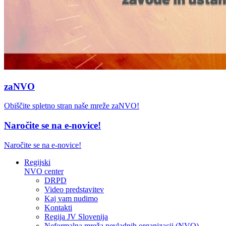
zaNVO
Obiščite spletno stran naše mreže zaNVO!
Naročite se na e-novice!
Naročite se na e-novice!
Regijski
NVO center
DRPD
Video predstavitev
Kaj vam nudimo
Kontakti
Regija JV Slovenija
Neformalna mreža nevladnih organizacij (NVO)