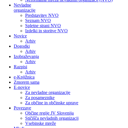
Nevladne
organizacije
Predstavitev NVO
Seznam NVO
Spletne strani NVO
Izdelki in storitve NVO
Novice
Arhiv
Dogodki
Arhiv
Izobraževanja
Arhiv
Razpisi
Arhiv
e-Knjižnica
Zmorem sama
E-novice
Za nevladne organizacije
Za posameznike
Za občine in občinske uprave
Povezave
Občine regije JV Slovenija
Stičišča nevladnih organizacij
Vsebinske mreže