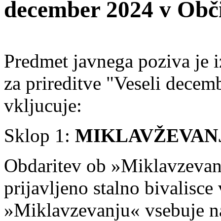
december 2024 v Obč
Predmet javnega poziva je i
za prireditve "Veseli decem
vkljucuje:
Sklop 1:
MIKLAVŽEVAN
Obdaritev ob »Miklavzevanj
prijavljeno stalno bivalisc
»Miklavzevanju« vsebuje na