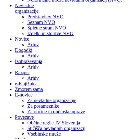
Nevladne
organizacije
Predstavitev NVO
Seznam NVO
Spletne strani NVO
Izdelki in storitve NVO
Novice
Arhiv
Dogodki
Arhiv
Izobraževanja
Arhiv
Razpisi
Arhiv
e-Knjižnica
Zmorem sama
E-novice
Za nevladne organizacije
Za posameznike
Za občine in občinske uprave
Povezave
Občine regije JV Slovenija
Stičišča nevladnih organizacij
Vsebinske mreže