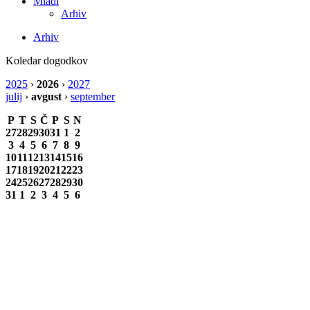
Mladi
Arhiv
Arhiv
Koledar dogodkov
2025
›
2026
›
2027
julij
›
avgust
›
september
P
T
S
Č
P
S
N
27
28
29
30
31
1
2
3
4
5
6
7
8
9
10
11
12
13
14
15
16
17
18
19
20
21
22
23
24
25
26
27
28
29
30
31
1
2
3
4
5
6