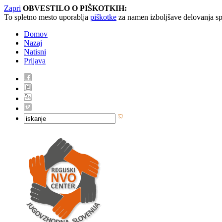
Zapri
OBVESTILO O PIŠKOTKIH:
To spletno mesto uporablja
piškotke
za namen izboljšave delovanja sp
Domov
Nazaj
Natisni
Prijava