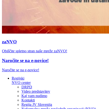
zaNVO
Obiščite spletno stran naše mreže zaNVO!
Naročite se na e-novice!
Naročite se na e-novice!
Regijski
NVO center
DRPD
Video predstavitev
Kaj vam nudimo
Kontakti
Regija JV Slovenija
Neformalna mreža nevladnih organizacij (NVO)