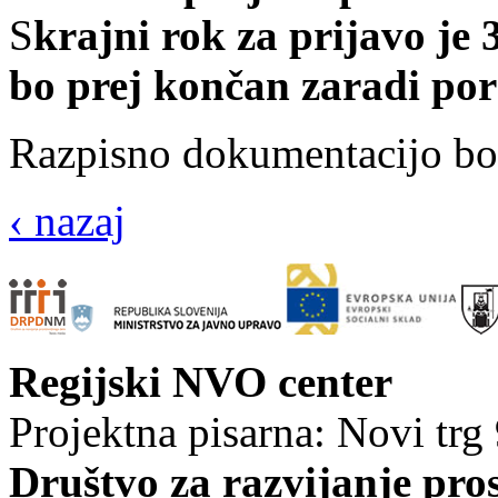
S
krajni rok za prijavo je 3
bo prej končan zaradi por
Razpisno dokumentacijo b
‹ nazaj
Regijski NVO center
Projektna pisarna: Novi trg
Društvo za razvijanje pro