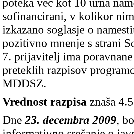
poteka več kot 10 urna nam
sofinancirani, v kolikor nima
izkazano soglasje o namesti
pozitivno mnenje s strani S
7. prijavitelj ima poravnan
preteklih razpisov programo
MDDSZ.
Vrednost razpisa
znaša 4.
Dne
23. decembra 2009
, b
informativno srečanje o ja