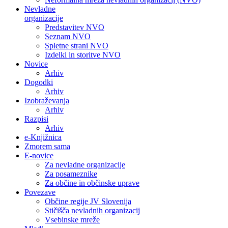
Nevladne
organizacije
Predstavitev NVO
Seznam NVO
Spletne strani NVO
Izdelki in storitve NVO
Novice
Arhiv
Dogodki
Arhiv
Izobraževanja
Arhiv
Razpisi
Arhiv
e-Knjižnica
Zmorem sama
E-novice
Za nevladne organizacije
Za posameznike
Za občine in občinske uprave
Povezave
Občine regije JV Slovenija
Stičišča nevladnih organizacij
Vsebinske mreže