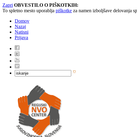
Zapri
OBVESTILO O PIŠKOTKIH:
To spletno mesto uporablja
piškotke
za namen izboljšave delovanja sp
Domov
Nazaj
Natisni
Prijava