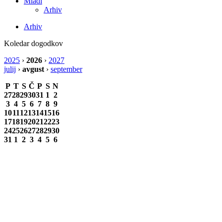
Mladi
Arhiv
Arhiv
Koledar dogodkov
2025
›
2026
›
2027
julij
›
avgust
›
september
P
T
S
Č
P
S
N
27
28
29
30
31
1
2
3
4
5
6
7
8
9
10
11
12
13
14
15
16
17
18
19
20
21
22
23
24
25
26
27
28
29
30
31
1
2
3
4
5
6