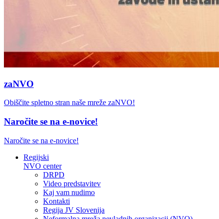
zaNVO
Obiščite spletno stran naše mreže zaNVO!
Naročite se na e-novice!
Naročite se na e-novice!
Regijski
NVO center
DRPD
Video predstavitev
Kaj vam nudimo
Kontakti
Regija JV Slovenija
Neformalna mreža nevladnih organizacij (NVO)