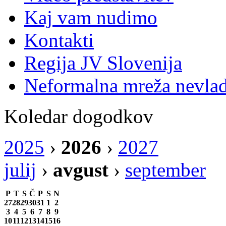
Kaj vam nudimo
Kontakti
Regija JV Slovenija
Neformalna mreža nevlad
Koledar dogodkov
2025
›
2026
›
2027
julij
›
avgust
›
september
P
T
S
Č
P
S
N
27
28
29
30
31
1
2
3
4
5
6
7
8
9
10
11
12
13
14
15
16