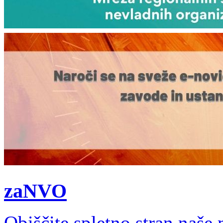
zaNVO
Obiščite spletno stran naš