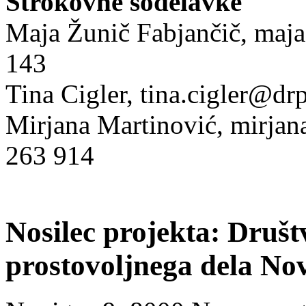
Strokovne sodelavke
Maja Žunič Fabjančič, ma
143
Tina Cigler, tina.cigler@d
Mirjana Martinović, mirja
263 914
Nosilec projekta: Društ
prostovoljnega dela No