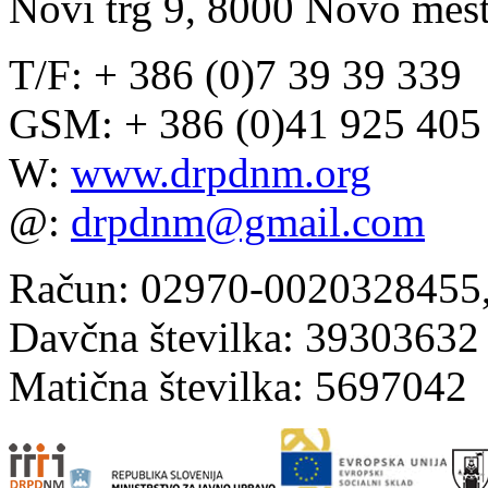
Novi trg 9, 8000 Novo mes
T/F: + 386 (0)7 39 39 339
GSM:
+ 386 (0)41 925 405
W:
www.drpdnm.org
@:
drpdnm@gmail.com
Račun: 02970-0020328455, 
Davčna številka: 39303632
Matična številka: 5697042