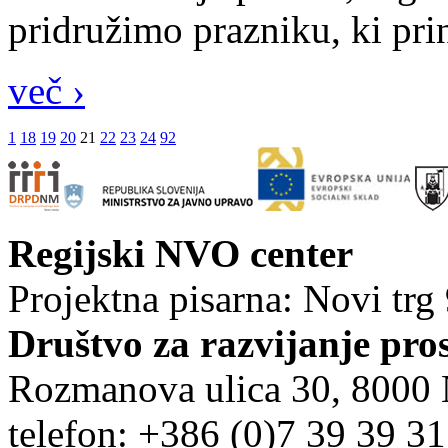
pridružimo prazniku, ki pri
več ›
1
18
19
20
21
22
23
24
92
Regijski NVO center
Projektna pisarna: Novi trg
Društvo za razvijanje pro
Rozmanova ulica 30, 8000
telefon: +386 (0)7 39 39 3