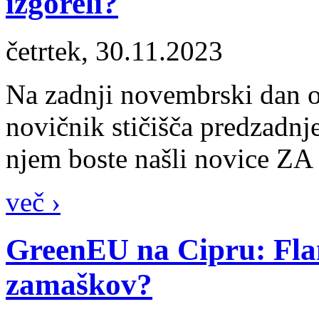
izgoreli?
četrtek, 30.11.2023
Na zadnji novembrski dan o
novičnik stičišča predzadnj
njem boste našli novice ZA 
več ›
GreenEU na Cipru: Flam
zamaškov?