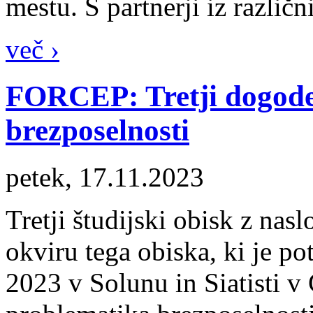
mestu. S partnerji iz različn
več ›
FORCEP: Tretji dogodek
brezposelnosti
petek, 17.11.2023
Tretji študijski obisk z na
okviru tega obiska, ki je p
2023 v Solunu in Siatisti v G