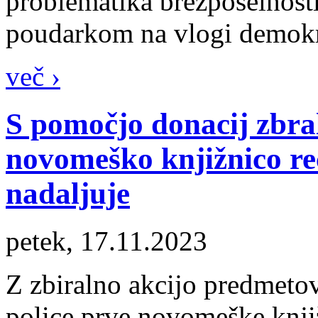
problematika brezposelnost
poudarkom na vlogi demokra
več ›
S pomočjo donacij zbra
novomeško knjižnico reč
nadaljuje
petek, 17.11.2023
Z zbiralno akcijo predmetov
police prve novomeške knjiž