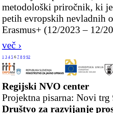
metodološki priročnik, ki j
petih evropskih nevladnih 
Erasmus+ (12/2023 – 12/20
več ›
1
3
4
5
6
7
8
9
92
Regijski NVO center
Projektna pisarna: Novi trg
Društvo za razvijanje pro