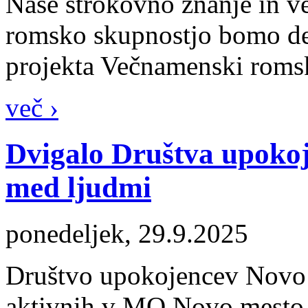
Naše strokovno znanje in ve
romsko skupnostjo bomo deli
projekta Večnamenski romsk
več ›
Dvigalo Društva upoko
med ljudmi
ponedeljek, 29.9.2025
Društvo upokojencev Novo m
aktivnih v MO Novo mesto, p